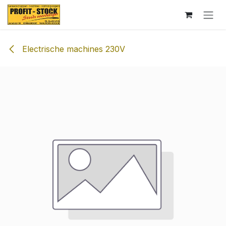
Overslaan naar inhoud
Electrische machines 230V