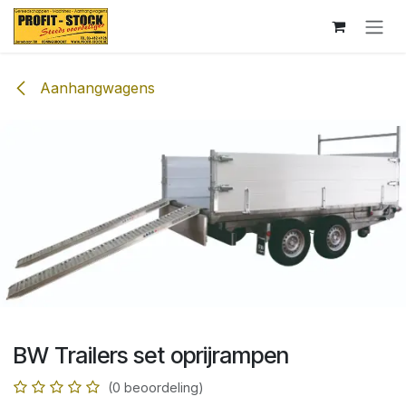
Overslaan naar inhoud
Aanhangwagens
BW Trailers set oprijrampen
(0 beoordeling)