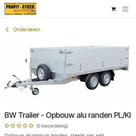
Overslaan naar inhoud
Onderdelen
BW Trailer - Opbouw alu randen PL/KI
(0 beoordeling)
Opbouw aluminium borden, steeds per set!