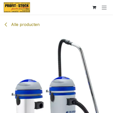
Overslaan naar inhoud
Alle producten