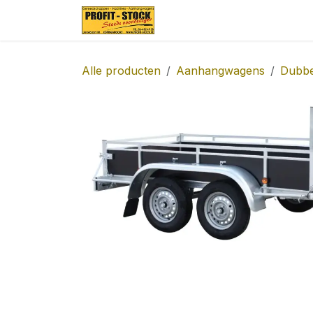
Overslaan naar inhoud
Startpagina
Over ons
Alle producten
Aanhangwagens
Dubbe