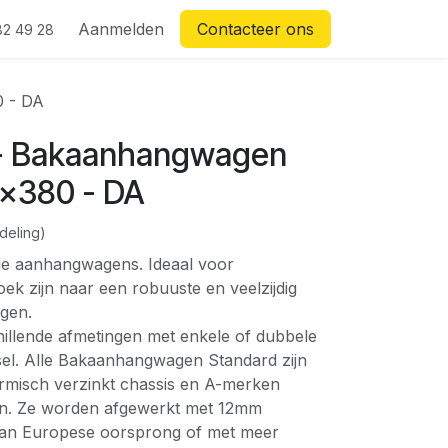
Aanmelden
Contacteer ons
82 49 28
0 - DA
 - Bakaanhangwagen
x380 - DA
deling)
de aanhangwagens. Ideaal voor
oek zijn naar een robuuste en veelzijdig
gen.
hillende afmetingen met enkele of dubbele
ssel. Alle Bakaanhangwagen Standard zijn
rmisch verzinkt chassis en A-merken
. Ze worden afgewerkt met 12mm
x van Europese oorsprong of met meer