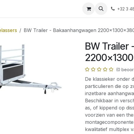
Shop
Contact
+32 3 4
lassers
BW Trailer - Bakaanhangwagen 2200x1300x38
BW Trailer
2200x1300
(0 beoor
De klassieker onder 
particulieren die op z
inzetbare aanhangwa
Beschikbaar in versc
as, of kippend op di
voorzien van een the
montagecomponenten
kwalitatief multiple