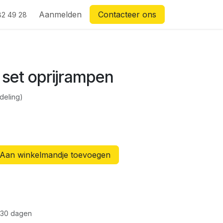
Aanmelden
Contacteer ons
82 49 28
 set oprijrampen
deling)
Aan winkelmandje toevoegen
 30 dagen