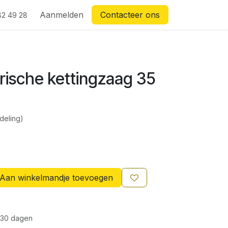
Aanmelden
Contacteer ons
82 49 28
trische kettingzaag 35
deling)
Aan winkelmandje toevoegen
 30 dagen