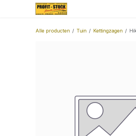
Overslaan naar inhoud
Startpagina
Over ons
Alle producten
Tuin
Kettingzagen
Hi