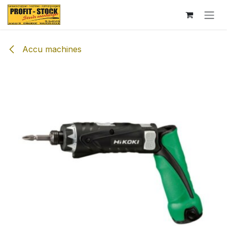
Overslaan naar inhoud
Accu machines