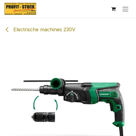
Overslaan naar inhoud
Electrische machines 230V