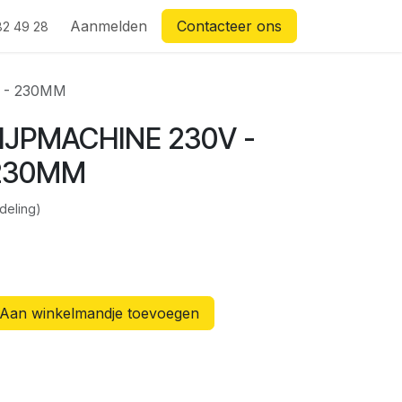
Aanmelden
Contacteer ons
82 49 28
 - 230MM
IJPMACHINE 230V -
 230MM
deling)
Aan winkelmandje toevoegen