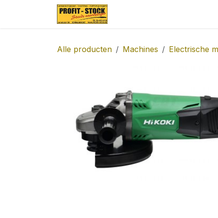
Overslaan naar inhoud
Startpagina
Over ons
Alle producten
Machines
Electrische 