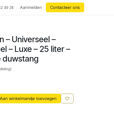
Aanmelden
Contacteer ons
82 49 28
 – Universeel –
l – Luxe – 25 liter –
e duwstang
deling)
Aan winkelmandje toevoegen