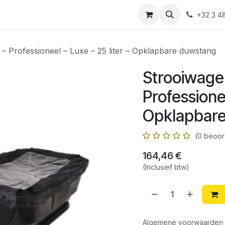
Shop
Contact
+32 3 4
– Professioneel – Luxe – 25 liter – Opklapbare duwstang
Strooiwagen
Professionee
Opklapbar
(0 beoor
164,46
€
(Inclusief btw)
Algemene voorwaarden