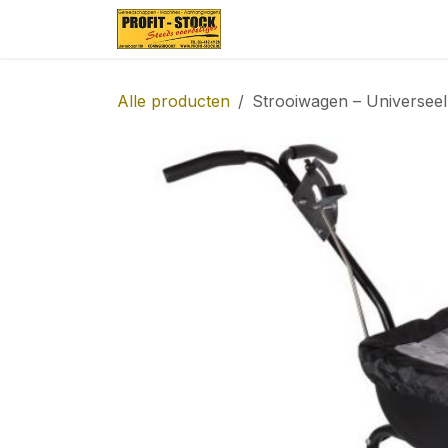
Overslaan naar inhoud
Startpagina
Over ons
Alle producten
Strooiwagen – Universeel 