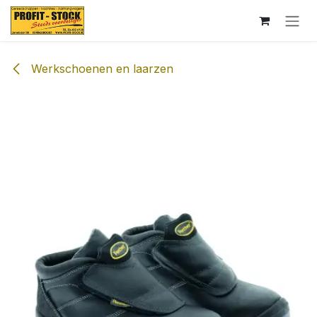
Overslaan naar inhoud
Werkschoenen en laarzen