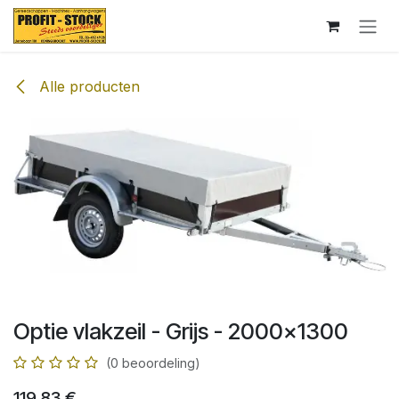
Overslaan naar inhoud
Alle producten
Optie vlakzeil - Grijs - 2000x1300
(0 beoordeling)
119,83
€