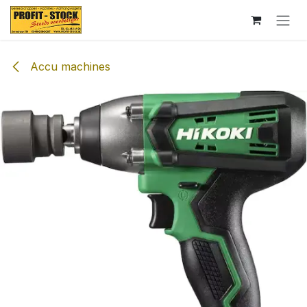
Overslaan naar inhoud
Accu machines