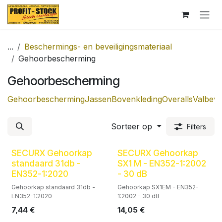
Overslaan naar inhoud
...
Beschermings- en beveiligingsmateriaal
Gehoorbescherming
Gehoorbescherming
Gehoorbescherming
Jassen
Bovenkleding
Overalls
Valbevei
Sorteer op
Filters
SECURX Gehoorkap
SECURX Gehoorkap
standaard 31db -
SX1 M - EN352-1:2002
EN352-1:2020
- 30 dB
Gehoorkap standaard 31db -
Gehoorkap SX1EM - EN352-
EN352-1:2020
1:2002 - 30 dB
7,44
€
14,05
€