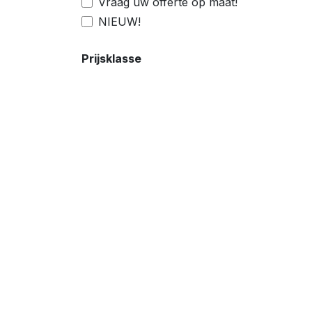
Vraag uw offerte op maat!
NIEUW!
Prijsklasse
Openingsuren
Over
Ma, Di, Do & Vr
Profi
07:30 - 12:00 & 13:00 - 18:00
los s
Zaterdag
een g
09:00 - 13:00
zowel
Woensdag en Zondag
Sprin
Gesloten