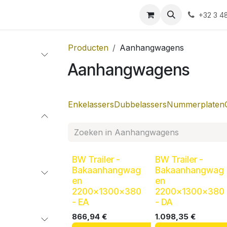
Shop
Contact
+32 3 4
Producten
Aanhangwagens
Aanhangwagens
Enkelassers
Dubbelassers
Nummerplaten
BW Trailer -
BW Trailer -
Bakaanhangwag
Bakaanhangwag
en
en
2200x1300x380
2200x1300x380
- EA
- DA
866,94
€
1.098,35
€