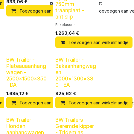
933,06
€
n winkelmandje
Toevoegen aan verlanglijst
Toevoegen aan verlanglijst
750mm
traanplaat -
Toevoegen aan winkelmandje
Toevoegen aan verl
antislip
Enkelasser
1.263,64
€
Toevoegen aan winkelmandje
BW Trailer -
BW Trailer -
Plateauaanhang
Bakaanhangwag
wagen -
en
2500x1500x350
2000x1300x38
- DA
0 - EA
1.685,12
€
825,62
€
n winkelmandje
Toevoegen aan verlanglijst
Toevoegen aan winkelmandje
Toevoegen aan verlanglijst
Toevoegen aan winkelmandje
Toevoegen aan verl
BW Trailer -
BW Trailers -
Honden
Geremde kipper
aanhangwagen
- Tridem as