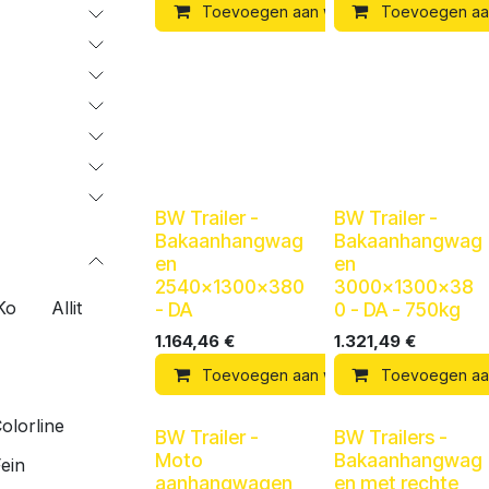
Toevoegen aan winkelmandje
Toevoegen aa
BW Trailer -
BW Trailer -
Bakaanhangwag
Bakaanhangwag
en
en
2540x1300x380
3000x1300x38
Ko
Allit
- DA
0 - DA - 750kg
1.164,46
€
1.321,49
€
Toevoegen aan winkelmandje
Toevoegen aa
olorline
BW Trailer -
BW Trailers -
Moto
Bakaanhangwag
ein
aanhangwagen
en met rechte