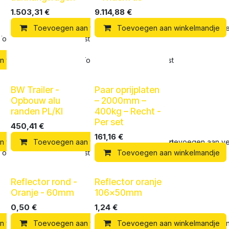
1.503,31
€
9.114,88
€
Toevoegen aan winkelmandje
Toevoegen aan winkelmandje
Toevoegen aan verl
Toevoegen aan verlanglijst
n winkelmandje
Toevoegen aan verlanglijst
BW Trailer -
Paar oprijplaten
Opbouw alu
– 2000mm –
randen PL/KI
400kg – Recht -
Per set
450,41
€
161,16
€
n winkelmandje
Toevoegen aan winkelmandje
Toevoegen aan verlanglijst
Toevoegen aan verl
Toevoegen aan verlanglijst
Toevoegen aan winkelmandje
Reflector rond -
Reflector oranje
Oranje - 60mm
106x50mm
0,50
€
1,24
€
n winkelmandje
Toevoegen aan winkelmandje
Toevoegen aan verlanglijst
Toevoegen aan winkelmandje
Toevoegen a