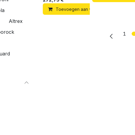
Toevoegen aan winkelmandje
la
Altrex
orock
1
uard