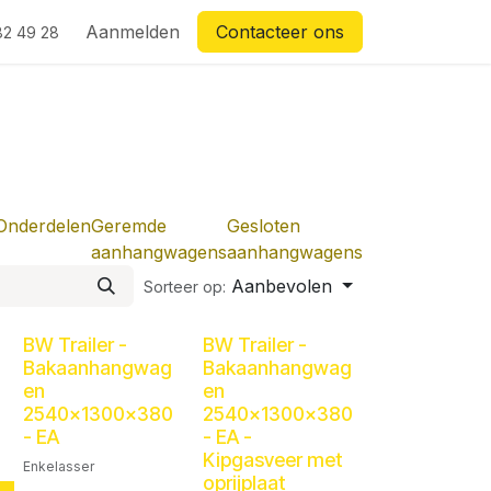
Aanmelden
Contacteer ons
82 49 28
Onderdelen
Geremde
Gesloten
aanhangwagens
aanhangwagens
Aanbevolen
Sorteer op:
BW Trailer -
BW Trailer -
Bakaanhangwag
Bakaanhangwag
en
en
2540x1300x380
2540x1300x380
- EA
- EA -
Kipgasveer met
Enkelasser
oprijplaat