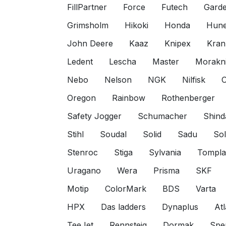
FillPartner
Force
Futech
Gard
Grimsholm
Hikoki
Honda
Hune
John Deere
Kaaz
Knipex
Kran
Ledent
Lescha
Master
Morakn
Nebo
Nelson
NGK
Nilfisk
O
Oregon
Rainbow
Rothenberger
Safety Jogger
Schumacher
Shind
Stihl
Soudal
Solid
Sadu
Sol
Stenroc
Stiga
Sylvania
Tompl
Uragano
Wera
Prisma
SKF
Motip
ColorMark
BDS
Varta
HPX
Das ladders
Dynaplus
Atl
TeeJet
Rennsteig
Dormak
Spe