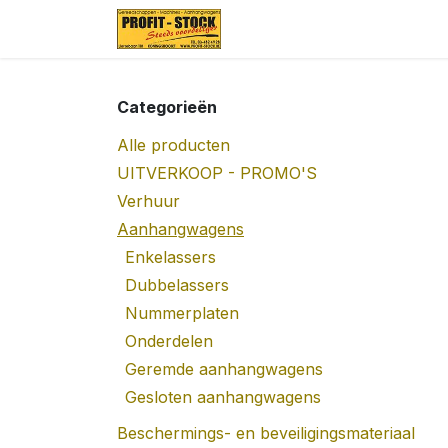
Overslaan naar inhoud
Startpagina
Over ons
Categorieën
Alle producten
UITVERKOOP - PROMO'S
Verhuur
Aanhangwagens
Enkelassers
Dubbelassers
Nummerplaten
Onderdelen
Geremde aanhangwagens
Gesloten aanhangwagens
Beschermings- en beveiligingsmateriaal